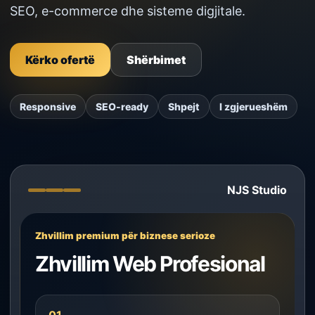
SEO, e-commerce dhe sisteme digjitale.
Kërko ofertë
Shërbimet
Responsive
SEO-ready
Shpejt
I zgjerueshëm
NJS Studio
Zhvillim premium për biznese serioze
Zhvillim Web Profesional