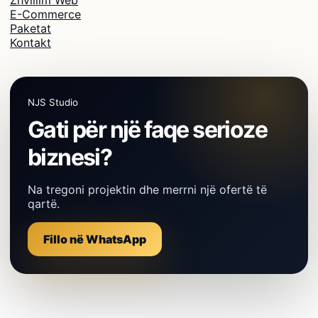
Zhvillim Web
E-Commerce
Paketat
Kontakt
NJS Studio
Gati për një faqe serioze
biznesi?
Na tregoni projektin dhe merrni një ofertë të
qartë.
Fillo në WhatsApp