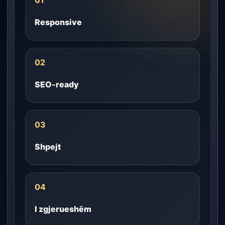
01
Responsive
02
SEO-ready
03
Shpejt
04
I zgjerueshëm