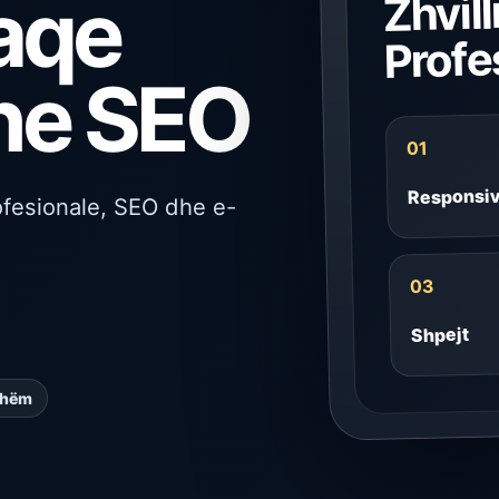
aqe
Zhvil
Profe
dhe SEO
01
Responsi
ofesionale, SEO dhe e-
03
Shpejt
shëm