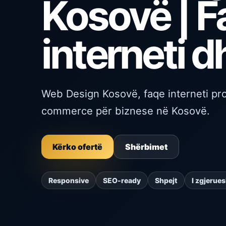
Kosovë | F
interneti 
Web Design Kosovë, faqe interneti pr
commerce për biznese në Kosovë.
Kërko ofertë
Shërbimet
Responsive
SEO-ready
Shpejt
I zgjerue