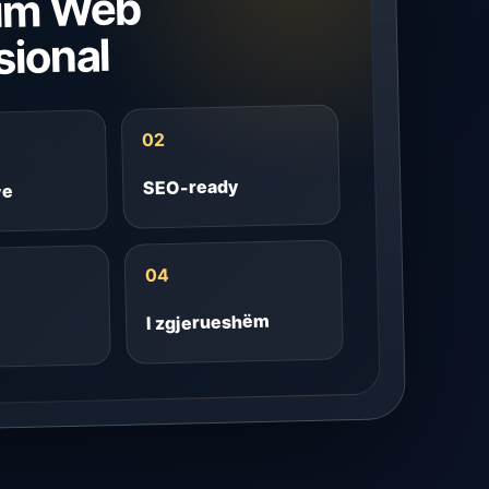
lim Web
sional
02
SEO-ready
ve
04
I zgjerueshëm