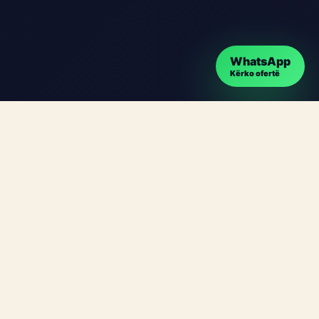
WhatsApp
Kërko ofertë
JS Studio krijon faqe moderne, responsive dhe të