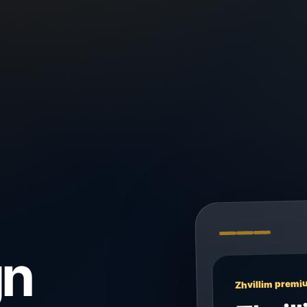
gn
Zhvillim premi