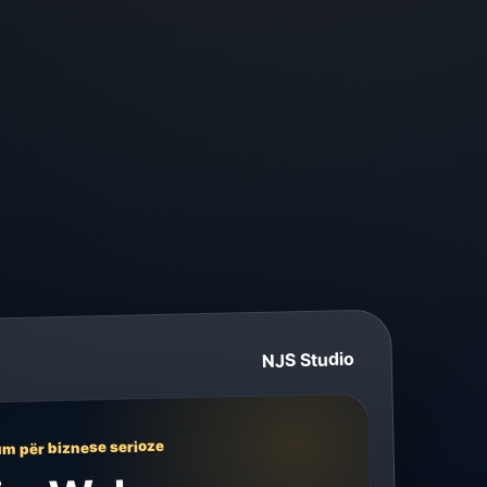
NJS Studio
um për biznese serioze