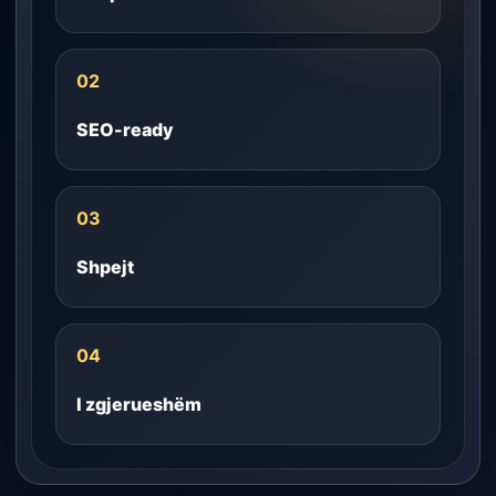
02
SEO-ready
03
Shpejt
04
I zgjerueshëm