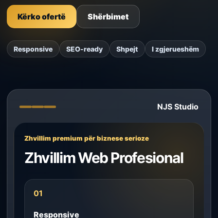
Kërko ofertë
Shërbimet
Responsive
SEO-ready
Shpejt
I zgjerueshëm
NJS Studio
Zhvillim premium për biznese serioze
Zhvillim Web Profesional
01
Responsive