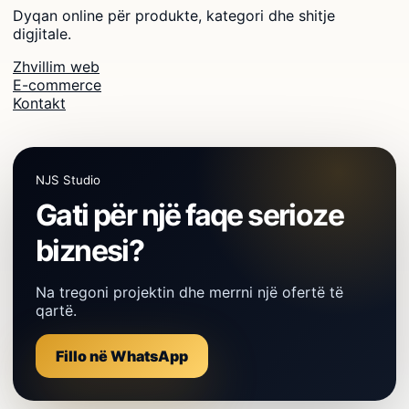
Dyqan online për produkte, kategori dhe shitje
digjitale.
Zhvillim web
E-commerce
Kontakt
NJS Studio
Gati për një faqe serioze
biznesi?
Na tregoni projektin dhe merrni një ofertë të
qartë.
Fillo në WhatsApp