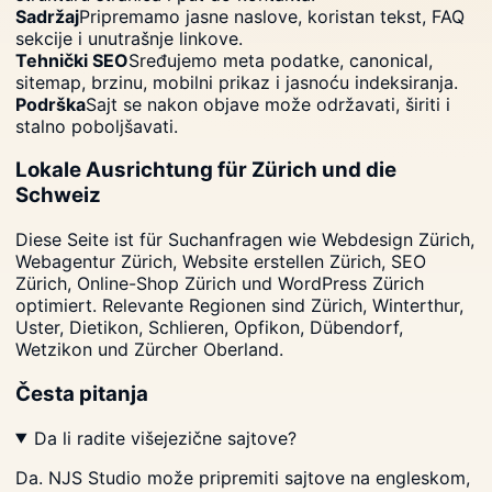
Sadržaj
Pripremamo jasne naslove, koristan tekst, FAQ
sekcije i unutrašnje linkove.
Tehnički SEO
Sređujemo meta podatke, canonical,
sitemap, brzinu, mobilni prikaz i jasnoću indeksiranja.
Podrška
Sajt se nakon objave može održavati, širiti i
stalno poboljšavati.
Lokale Ausrichtung für Zürich und die
Schweiz
Diese Seite ist für Suchanfragen wie Webdesign Zürich,
Webagentur Zürich, Website erstellen Zürich, SEO
Zürich, Online-Shop Zürich und WordPress Zürich
optimiert. Relevante Regionen sind Zürich, Winterthur,
Uster, Dietikon, Schlieren, Opfikon, Dübendorf,
Wetzikon und Zürcher Oberland.
Česta pitanja
Da li radite višejezične sajtove?
Da. NJS Studio može pripremiti sajtove na engleskom,