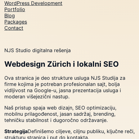
WordPress Development
Portfolio
Blog
Packages
Contact
NJS Studio digitalna rešenja
Webdesign Zürich i lokalni SEO
Ova stranica je deo strukture usluga NJS Studija za
firme kojima je potreban profesionalan sajt, bolja
vidljivost na Google-u, jasna prezentacija usluga i
moderan višejezični nastup.
Naš pristup spaja web dizajn, SEO optimizaciju,
mobilnu prilagođenost, jasan sadržaj, brending,
tehničku stabilnost i dugoročno održavanje.
Strategija
Definišemo ciljeve, ciljnu publiku, ključne reči,
strukturu stranica i put do kontakta.