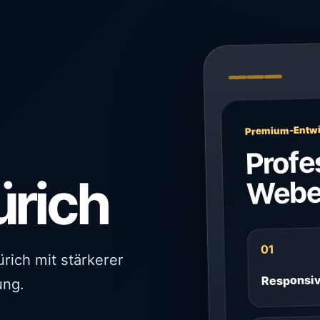
Premium-Entwi
Profe
ürich
Webe
01
rich mit stärkerer
Responsi
ung.