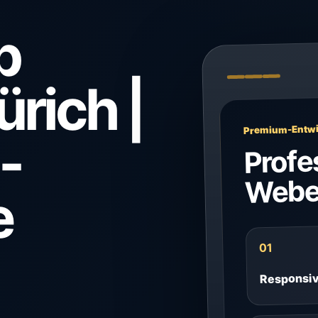
p
ürich |
Premium-Entwi
-
Profe
Webe
e
01
Responsi