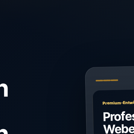
n
Premium-Entwi
Profe
n
Webe