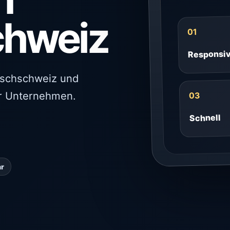
chweiz
01
Responsi
schschweiz und
er Unternehmen.
03
Schnell
ar