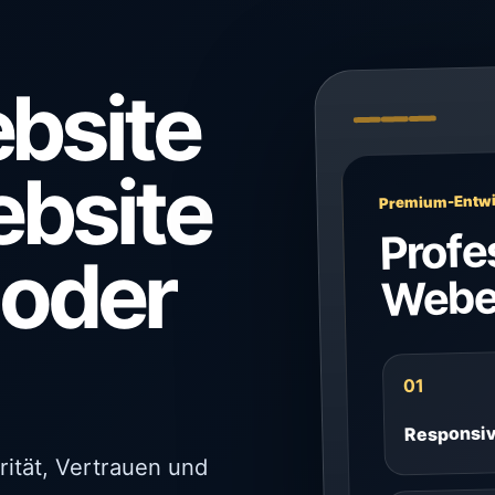
bsite
ebsite
Premium-Entwi
Profe
 oder
Webe
01
Responsi
rität, Vertrauen und