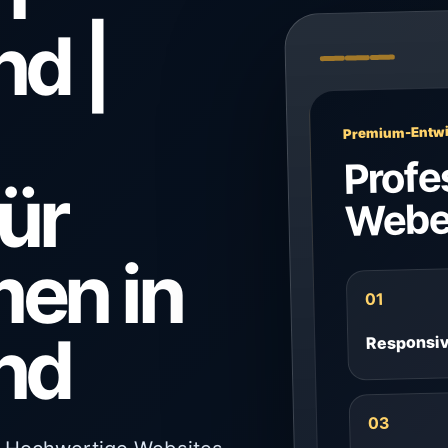
d |
Premium-Entwi
Profe
ür
Webe
en in
01
nd
Responsi
03